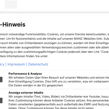
-Hinweis
hnisch notwendige Funktionalitäts-Cookies, um unsere Dienste bereitzustellen, 
hnen. Um Ihr Nutzererlebnis und die Inhalte auf unseren MANZ Websites (inkl. Su
 auch Inhalte von Drittanbietern anzeigen zu können, werden mit Ihrer Einwillig
önnen allen oder ausgewählten Verwendungszwecken zustimmen oder alle ableh
nwilligung zu den zustimmungspflichtigen Cookies jederzeit über den Link "Cook
tere Informationen finden Sie unter:
icy |
Impressum |
Datenschutz
Performance & Analyse
Wir erheben Daten über Ihren Besuch auf unseren Websites und setzen hie
Ihrer Einwilligung Cookies. Dies hilft uns zu verstehen, was wir verbessern 
Die Daten werden in der EU gespeichert.
Anzeige externer Inhalte
Wir zeigen Inhalte (Text, Video, Bilder) via Drittanbieter wie Youtube, Issuu
Ihrer Zustimmung können diese Anbieter Cookies setzen, Ihre personenb
Daten verarbeiten (gegebenenfalls auch außerhalb des EWR) und Nutzung
bilden. Ohne Zustimmung können Sie diese Inhalte nicht sehen.