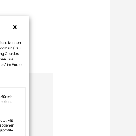
diese können
bdomains) zu
ung Cookies
nen. Sie
ies" im Footer
rfür mit
sollen.
 etc. Mit
ezogenen
sprofile