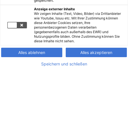
gespeichert.
Anzeige externer Inhalte
Home
Studium
Gesetzestexte
Wir zeigen Inhalte (Text, Video, Bilder) via Drittanbieter
wie Youtube, Issuu etc. Mit Ihrer Zustimmung können
diese Anbieter Cookies setzen, Ihre
personenbezogenen Daten verarbeiten
(gegebenenfalls auch außerhalb des EWR) und
Nutzungsprofile bilden. Ohne Zustimmung können Sie
diese Inhalte nicht sehen.
Alles ablehnen
Alles akzeptieren
Speichern und schließen
© 2026 MANZ
Kontakt
Impressum
AGB
Vertrag widerrufen
Cookies
Widerrufsrecht
Datenschutz
Barrierefreiheit
Versandkosten
Hilfe