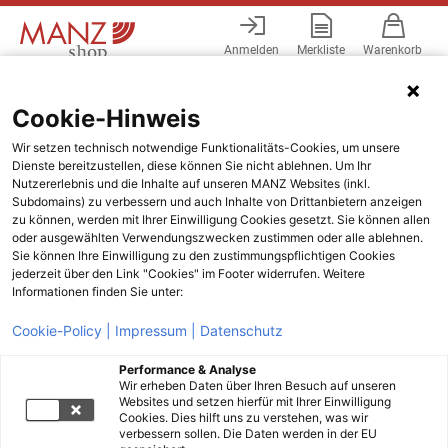
Anmelden
Merkliste
Warenkorb
Menü
Cookie-Hinweis
Sortieren
Wir setzen technisch notwendige Funktionalitäts-Cookies, um unsere
Dienste bereitzustellen, diese können Sie nicht ablehnen. Um Ihr
Nutzererlebnis und die Inhalte auf unseren MANZ Websites (inkl.
Subdomains) zu verbessern und auch Inhalte von Drittanbietern anzeigen
zu können, werden mit Ihrer Einwilligung Cookies gesetzt. Sie können allen
Keine Ergebnisse gefunden
oder ausgewählten Verwendungszwecken zustimmen oder alle ablehnen.
Ihre Suche lieferte leider keine Ergebnisse. Bitte überprüfen Sie Ihren
Sie können Ihre Einwilligung zu den zustimmungspflichtigen Cookies
jederzeit über den Link "Cookies" im Footer widerrufen. Weitere
Suchbegriff und versuchen Sie es erneut.
Informationen finden Sie unter:
Cookie-Policy |
Impressum |
Datenschutz
Performance & Analyse
Wir erheben Daten über Ihren Besuch auf unseren
Websites und setzen hierfür mit Ihrer Einwilligung
Cookies. Dies hilft uns zu verstehen, was wir
verbessern sollen. Die Daten werden in der EU