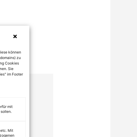
diese können
bdomains) zu
ung Cookies
nen. Sie
ies" im Footer
rfür mit
sollen.
 etc. Mit
ezogenen