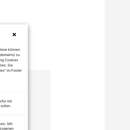
diese können
bdomains) zu
ung Cookies
nen. Sie
ies" im Footer
rfür mit
sollen.
 etc. Mit
ezogenen