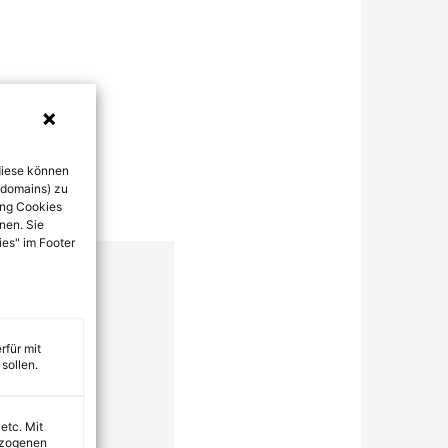
diese können
bdomains) zu
ung Cookies
nen. Sie
ies" im Footer
rfür mit
sollen.
 etc. Mit
ezogenen