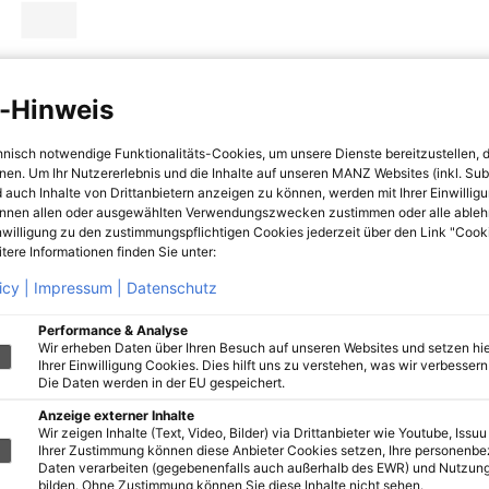
-Hinweis
hnisch notwendige Funktionalitäts-Cookies, um unsere Dienste bereitzustellen, 
hnen. Um Ihr Nutzererlebnis und die Inhalte auf unseren MANZ Websites (inkl. Su
 auch Inhalte von Drittanbietern anzeigen zu können, werden mit Ihrer Einwillig
önnen allen oder ausgewählten Verwendungszwecken zustimmen oder alle ableh
nwilligung zu den zustimmungspflichtigen Cookies jederzeit über den Link "Cook
tere Informationen finden Sie unter:
icy |
Impressum |
Datenschutz
Performance & Analyse
Wir erheben Daten über Ihren Besuch auf unseren Websites und setzen hie
Ihrer Einwilligung Cookies. Dies hilft uns zu verstehen, was wir verbessern 
Die Daten werden in der EU gespeichert.
Anzeige externer Inhalte
Wir zeigen Inhalte (Text, Video, Bilder) via Drittanbieter wie Youtube, Issuu
Ihrer Zustimmung können diese Anbieter Cookies setzen, Ihre personenb
Daten verarbeiten (gegebenenfalls auch außerhalb des EWR) und Nutzung
bilden. Ohne Zustimmung können Sie diese Inhalte nicht sehen.