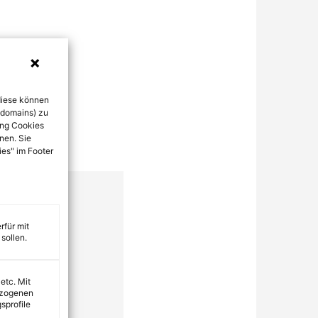
diese können
bdomains) zu
ung Cookies
nen. Sie
ies" im Footer
rfür mit
sollen.
 etc. Mit
ezogenen
sprofile