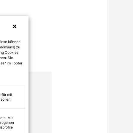
diese können
bdomains) zu
ung Cookies
nen. Sie
ies" im Footer
rfür mit
sollen.
 etc. Mit
ezogenen
sprofile