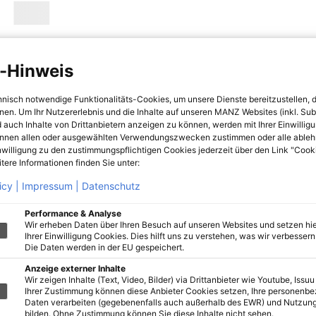
-Hinweis
hnisch notwendige Funktionalitäts-Cookies, um unsere Dienste bereitzustellen, 
hnen. Um Ihr Nutzererlebnis und die Inhalte auf unseren MANZ Websites (inkl. Su
 auch Inhalte von Drittanbietern anzeigen zu können, werden mit Ihrer Einwillig
önnen allen oder ausgewählten Verwendungszwecken zustimmen oder alle ableh
nwilligung zu den zustimmungspflichtigen Cookies jederzeit über den Link "Cook
tere Informationen finden Sie unter:
icy |
Impressum |
Datenschutz
Performance & Analyse
Wir erheben Daten über Ihren Besuch auf unseren Websites und setzen hie
Ihrer Einwilligung Cookies. Dies hilft uns zu verstehen, was wir verbessern 
Die Daten werden in der EU gespeichert.
Anzeige externer Inhalte
Wir zeigen Inhalte (Text, Video, Bilder) via Drittanbieter wie Youtube, Issuu
Ihrer Zustimmung können diese Anbieter Cookies setzen, Ihre personenb
Daten verarbeiten (gegebenenfalls auch außerhalb des EWR) und Nutzung
bilden. Ohne Zustimmung können Sie diese Inhalte nicht sehen.