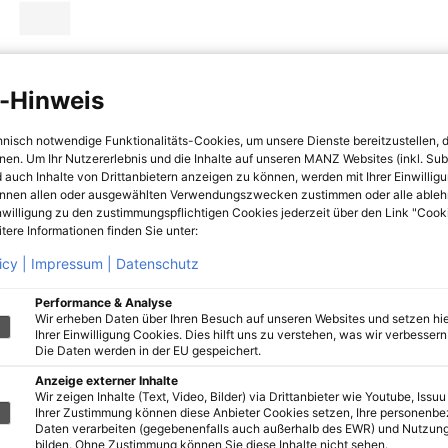
-Hinweis
hnisch notwendige Funktionalitäts-Cookies, um unsere Dienste bereitzustellen, 
hnen. Um Ihr Nutzererlebnis und die Inhalte auf unseren MANZ Websites (inkl. Su
 auch Inhalte von Drittanbietern anzeigen zu können, werden mit Ihrer Einwillig
önnen allen oder ausgewählten Verwendungszwecken zustimmen oder alle ableh
nwilligung zu den zustimmungspflichtigen Cookies jederzeit über den Link "Cook
tere Informationen finden Sie unter:
icy |
Impressum |
Datenschutz
Performance & Analyse
Wir erheben Daten über Ihren Besuch auf unseren Websites und setzen hie
Ihrer Einwilligung Cookies. Dies hilft uns zu verstehen, was wir verbessern 
Die Daten werden in der EU gespeichert.
Anzeige externer Inhalte
Wir zeigen Inhalte (Text, Video, Bilder) via Drittanbieter wie Youtube, Issuu
Ihrer Zustimmung können diese Anbieter Cookies setzen, Ihre personenb
Daten verarbeiten (gegebenenfalls auch außerhalb des EWR) und Nutzung
bilden. Ohne Zustimmung können Sie diese Inhalte nicht sehen.