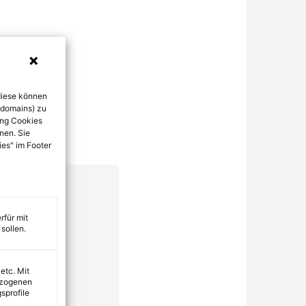
diese können
bdomains) zu
ung Cookies
nen. Sie
ies" im Footer
rfür mit
sollen.
 etc. Mit
ezogenen
sprofile