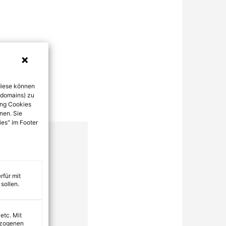
diese können
bdomains) zu
ung Cookies
nen. Sie
ies" im Footer
rfür mit
sollen.
 etc. Mit
ezogenen