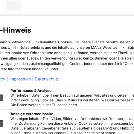
-Hinweis
hnisch notwendige Funktionalitäts-Cookies, um unsere Dienste bereitzustellen, 
hnen. Um Ihr Nutzererlebnis und die Inhalte auf unseren MANZ Websites (inkl. Su
 auch Inhalte von Drittanbietern anzeigen zu können, werden mit Ihrer Einwillig
önnen allen oder ausgewählten Verwendungszwecken zustimmen oder alle ableh
nwilligung zu den zustimmungspflichtigen Cookies jederzeit über den Link "Cook
tere Informationen finden Sie unter:
icy |
Impressum |
Datenschutz
Performance & Analyse
Wir erheben Daten über Ihren Besuch auf unseren Websites und setzen hie
Ihrer Einwilligung Cookies. Dies hilft uns zu verstehen, was wir verbessern 
Die Daten werden in der EU gespeichert.
Anzeige externer Inhalte
Wir zeigen Inhalte (Text, Video, Bilder) via Drittanbieter wie Youtube, Issuu
Ihrer Zustimmung können diese Anbieter Cookies setzen, Ihre personenb
Daten verarbeiten (gegebenenfalls auch außerhalb des EWR) und Nutzung
bilden. Ohne Zustimmung können Sie diese Inhalte nicht sehen.