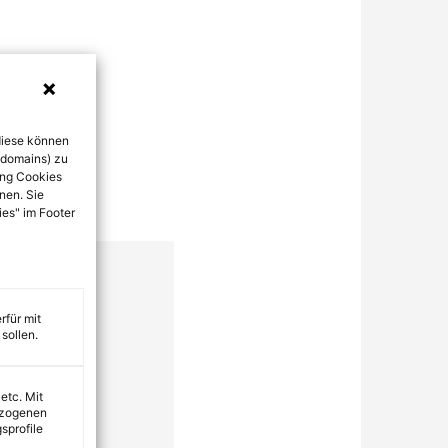
diese können
bdomains) zu
ung Cookies
nen. Sie
ies" im Footer
rfür mit
sollen.
 etc. Mit
ezogenen
sprofile