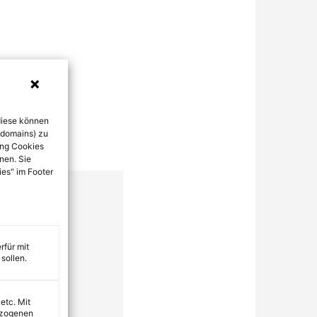
diese können
bdomains) zu
ung Cookies
nen. Sie
ies" im Footer
rfür mit
sollen.
 etc. Mit
ezogenen