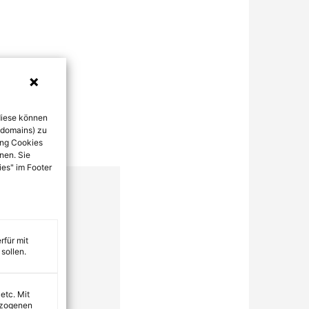
diese können
bdomains) zu
ung Cookies
nen. Sie
ies" im Footer
rfür mit
sollen.
 etc. Mit
ezogenen