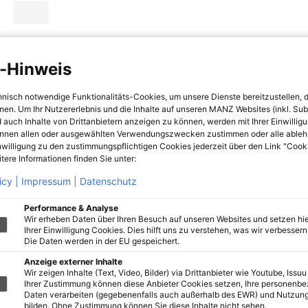
-Hinweis
hnisch notwendige Funktionalitäts-Cookies, um unsere Dienste bereitzustellen, 
hnen. Um Ihr Nutzererlebnis und die Inhalte auf unseren MANZ Websites (inkl. Su
 auch Inhalte von Drittanbietern anzeigen zu können, werden mit Ihrer Einwillig
önnen allen oder ausgewählten Verwendungszwecken zustimmen oder alle ableh
nwilligung zu den zustimmungspflichtigen Cookies jederzeit über den Link "Cook
tere Informationen finden Sie unter:
icy |
Impressum |
Datenschutz
Performance & Analyse
Wir erheben Daten über Ihren Besuch auf unseren Websites und setzen hie
Ihrer Einwilligung Cookies. Dies hilft uns zu verstehen, was wir verbessern 
Die Daten werden in der EU gespeichert.
Anzeige externer Inhalte
Wir zeigen Inhalte (Text, Video, Bilder) via Drittanbieter wie Youtube, Issuu
Ihrer Zustimmung können diese Anbieter Cookies setzen, Ihre personenb
Daten verarbeiten (gegebenenfalls auch außerhalb des EWR) und Nutzung
bilden. Ohne Zustimmung können Sie diese Inhalte nicht sehen.