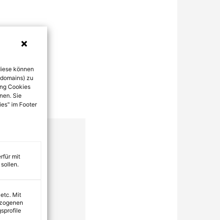
diese können
bdomains) zu
ung Cookies
nen. Sie
ies" im Footer
rfür mit
sollen.
 etc. Mit
ezogenen
sprofile