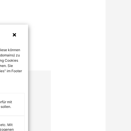
diese können
bdomains) zu
ung Cookies
nen. Sie
ies" im Footer
rfür mit
sollen.
 etc. Mit
ezogenen