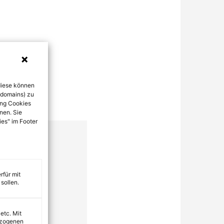
diese können
bdomains) zu
ung Cookies
nen. Sie
ies" im Footer
rfür mit
sollen.
 etc. Mit
ezogenen