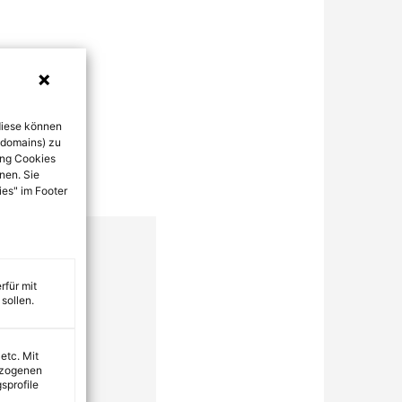
diese können
bdomains) zu
ung Cookies
nen. Sie
ies" im Footer
rfür mit
sollen.
 etc. Mit
ezogenen
sprofile