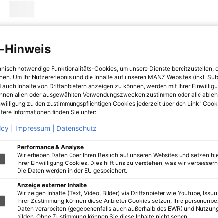
-Hinweis
hnisch notwendige Funktionalitäts-Cookies, um unsere Dienste bereitzustellen, 
hnen. Um Ihr Nutzererlebnis und die Inhalte auf unseren MANZ Websites (inkl. Su
 auch Inhalte von Drittanbietern anzeigen zu können, werden mit Ihrer Einwillig
önnen allen oder ausgewählten Verwendungszwecken zustimmen oder alle ableh
nwilligung zu den zustimmungspflichtigen Cookies jederzeit über den Link "Cook
tere Informationen finden Sie unter:
icy |
Impressum |
Datenschutz
Performance & Analyse
Wir erheben Daten über Ihren Besuch auf unseren Websites und setzen hie
Ihrer Einwilligung Cookies. Dies hilft uns zu verstehen, was wir verbessern 
Die Daten werden in der EU gespeichert.
Anzeige externer Inhalte
Wir zeigen Inhalte (Text, Video, Bilder) via Drittanbieter wie Youtube, Issuu
Ihrer Zustimmung können diese Anbieter Cookies setzen, Ihre personenb
Daten verarbeiten (gegebenenfalls auch außerhalb des EWR) und Nutzung
bilden. Ohne Zustimmung können Sie diese Inhalte nicht sehen.