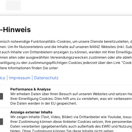
-Hinweis
hnisch notwendige Funktionalitäts-Cookies, um unsere Dienste bereitzustellen, 
hnen. Um Ihr Nutzererlebnis und die Inhalte auf unseren MANZ Websites (inkl. Su
 auch Inhalte von Drittanbietern anzeigen zu können, werden mit Ihrer Einwillig
önnen allen oder ausgewählten Verwendungszwecken zustimmen oder alle ableh
nwilligung zu den zustimmungspflichtigen Cookies jederzeit über den Link "Cook
tere Informationen finden Sie unter:
icy |
Impressum |
Datenschutz
Performance & Analyse
Wir erheben Daten über Ihren Besuch auf unseren Websites und setzen hie
Ihrer Einwilligung Cookies. Dies hilft uns zu verstehen, was wir verbessern 
Die Daten werden in der EU gespeichert.
Anzeige externer Inhalte
Wir zeigen Inhalte (Text, Video, Bilder) via Drittanbieter wie Youtube, Issuu
Ihrer Zustimmung können diese Anbieter Cookies setzen, Ihre personenb
Daten verarbeiten (gegebenenfalls auch außerhalb des EWR) und Nutzung
bilden. Ohne Zustimmung können Sie diese Inhalte nicht sehen.