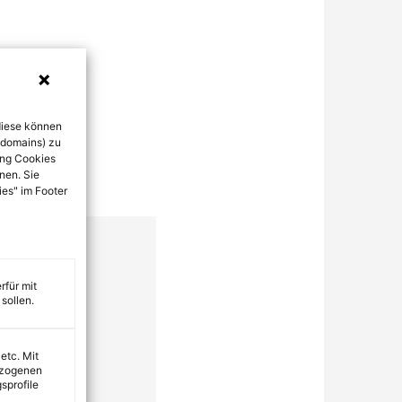
diese können
bdomains) zu
ung Cookies
nen. Sie
ies" im Footer
rfür mit
sollen.
 etc. Mit
ezogenen
sprofile