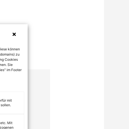
diese können
bdomains) zu
ung Cookies
nen. Sie
ies" im Footer
rfür mit
sollen.
 etc. Mit
ezogenen