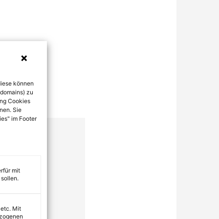
diese können
bdomains) zu
ung Cookies
nen. Sie
ies" im Footer
rfür mit
sollen.
 etc. Mit
ezogenen