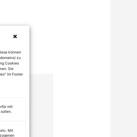
diese können
bdomains) zu
ung Cookies
nen. Sie
ies" im Footer
rfür mit
sollen.
 etc. Mit
ezogenen