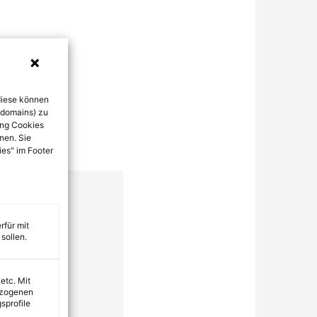
diese können
bdomains) zu
ung Cookies
nen. Sie
ies" im Footer
rfür mit
sollen.
 etc. Mit
ezogenen
sprofile