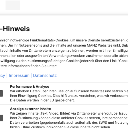
-Hinweis
hnisch notwendige Funktionalitäts-Cookies, um unsere Dienste bereitzustellen, 
hnen. Um Ihr Nutzererlebnis und die Inhalte auf unseren MANZ Websites (inkl. Su
 auch Inhalte von Drittanbietern anzeigen zu können, werden mit Ihrer Einwillig
önnen allen oder ausgewählten Verwendungszwecken zustimmen oder alle ableh
nwilligung zu den zustimmungspflichtigen Cookies jederzeit über den Link "Cook
tere Informationen finden Sie unter:
icy |
Impressum |
Datenschutz
Performance & Analyse
Wir erheben Daten über Ihren Besuch auf unseren Websites und setzen hie
Ihrer Einwilligung Cookies. Dies hilft uns zu verstehen, was wir verbessern 
Die Daten werden in der EU gespeichert.
Anzeige externer Inhalte
Wir zeigen Inhalte (Text, Video, Bilder) via Drittanbieter wie Youtube, Issuu
Ihrer Zustimmung können diese Anbieter Cookies setzen, Ihre personenb
Daten verarbeiten (gegebenenfalls auch außerhalb des EWR) und Nutzung
bilden. Ohne Zustimmung können Sie diese Inhalte nicht sehen.