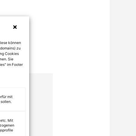
diese können
bdomains) zu
ung Cookies
nen. Sie
ies" im Footer
rfür mit
sollen.
 etc. Mit
ezogenen
sprofile