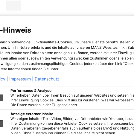
-Hinweis
hnisch notwendige Funktionalitäts-Cookies, um unsere Dienste bereitzustellen, 
hnen. Um Ihr Nutzererlebnis und die Inhalte auf unseren MANZ Websites (inkl. Su
 auch Inhalte von Drittanbietern anzeigen zu können, werden mit Ihrer Einwillig
önnen allen oder ausgewählten Verwendungszwecken zustimmen oder alle ableh
nwilligung zu den zustimmungspflichtigen Cookies jederzeit über den Link "Cook
tere Informationen finden Sie unter:
icy |
Impressum |
Datenschutz
Performance & Analyse
Wir erheben Daten über Ihren Besuch auf unseren Websites und setzen hie
Ihrer Einwilligung Cookies. Dies hilft uns zu verstehen, was wir verbessern 
Die Daten werden in der EU gespeichert.
Anzeige externer Inhalte
Wir zeigen Inhalte (Text, Video, Bilder) via Drittanbieter wie Youtube, Issuu
Ihrer Zustimmung können diese Anbieter Cookies setzen, Ihre personenb
Daten verarbeiten (gegebenenfalls auch außerhalb des EWR) und Nutzung
bilden. Ohne Zustimmung können Sie diese Inhalte nicht sehen.