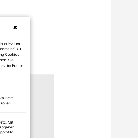
diese können
bdomains) zu
ung Cookies
nen. Sie
ies" im Footer
rfür mit
sollen.
 etc. Mit
ezogenen
sprofile