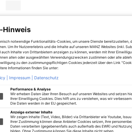
-Hinweis
hnisch notwendige Funktionalitäts-Cookies, um unsere Dienste bereitzustellen, 
hnen. Um Ihr Nutzererlebnis und die Inhalte auf unseren MANZ Websites (inkl. Su
 auch Inhalte von Drittanbietern anzeigen zu können, werden mit Ihrer Einwillig
önnen allen oder ausgewählten Verwendungszwecken zustimmen oder alle ableh
nwilligung zu den zustimmungspflichtigen Cookies jederzeit über den Link "Cook
tere Informationen finden Sie unter:
icy |
Impressum |
Datenschutz
Performance & Analyse
Wir erheben Daten über Ihren Besuch auf unseren Websites und setzen hie
Ihrer Einwilligung Cookies. Dies hilft uns zu verstehen, was wir verbessern 
Die Daten werden in der EU gespeichert.
Anzeige externer Inhalte
Wir zeigen Inhalte (Text, Video, Bilder) via Drittanbieter wie Youtube, Issuu
Ihrer Zustimmung können diese Anbieter Cookies setzen, Ihre personenb
Daten verarbeiten (gegebenenfalls auch außerhalb des EWR) und Nutzung
bilden. Ohne Zustimmung können Sie diese Inhalte nicht sehen.