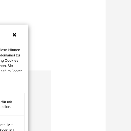
diese können
bdomains) zu
ung Cookies
nen. Sie
ies" im Footer
rfür mit
sollen.
 etc. Mit
ezogenen