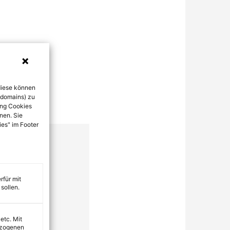
diese können
bdomains) zu
ung Cookies
nen. Sie
ies" im Footer
rfür mit
sollen.
 etc. Mit
ezogenen