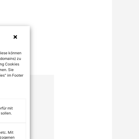
diese können
bdomains) zu
ung Cookies
nen. Sie
ies" im Footer
rfür mit
sollen.
 etc. Mit
ezogenen