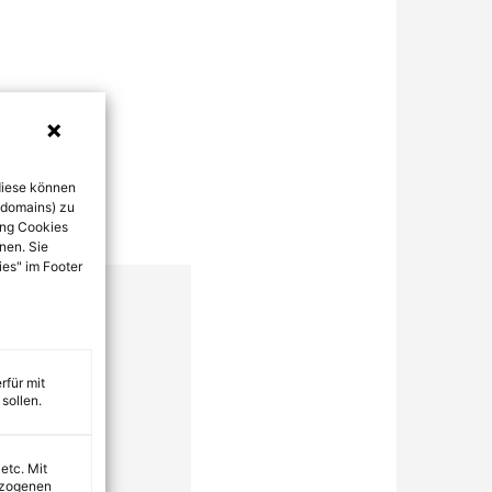
diese können
bdomains) zu
ung Cookies
nen. Sie
ies" im Footer
rfür mit
sollen.
 etc. Mit
ezogenen