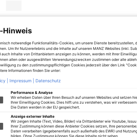
-Hinweis
hnisch notwendige Funktionalitäts-Cookies, um unsere Dienste bereitzustellen, 
hnen. Um Ihr Nutzererlebnis und die Inhalte auf unseren MANZ Websites (inkl. Su
 auch Inhalte von Drittanbietern anzeigen zu können, werden mit Ihrer Einwillig
önnen allen oder ausgewählten Verwendungszwecken zustimmen oder alle ableh
nwilligung zu den zustimmungspflichtigen Cookies jederzeit über den Link "Cook
tere Informationen finden Sie unter:
icy |
Impressum |
Datenschutz
Performance & Analyse
Wir erheben Daten über Ihren Besuch auf unseren Websites und setzen hie
Ihrer Einwilligung Cookies. Dies hilft uns zu verstehen, was wir verbessern 
Die Daten werden in der EU gespeichert.
Anzeige externer Inhalte
Wir zeigen Inhalte (Text, Video, Bilder) via Drittanbieter wie Youtube, Issuu
Ihrer Zustimmung können diese Anbieter Cookies setzen, Ihre personenb
Daten verarbeiten (gegebenenfalls auch außerhalb des EWR) und Nutzung
bilden. Ohne Zustimmung können Sie diese Inhalte nicht sehen.