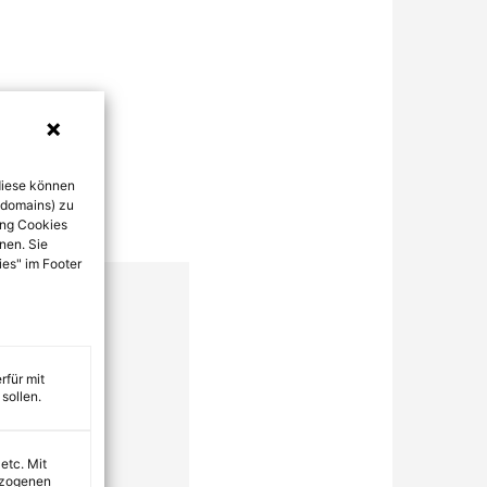
diese können
bdomains) zu
ung Cookies
nen. Sie
ies" im Footer
rfür mit
sollen.
 etc. Mit
ezogenen