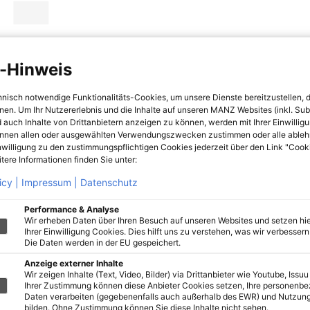
-Hinweis
hnisch notwendige Funktionalitäts-Cookies, um unsere Dienste bereitzustellen, 
hnen. Um Ihr Nutzererlebnis und die Inhalte auf unseren MANZ Websites (inkl. Su
 auch Inhalte von Drittanbietern anzeigen zu können, werden mit Ihrer Einwillig
önnen allen oder ausgewählten Verwendungszwecken zustimmen oder alle ableh
nwilligung zu den zustimmungspflichtigen Cookies jederzeit über den Link "Cook
tere Informationen finden Sie unter:
icy |
Impressum |
Datenschutz
Performance & Analyse
Wir erheben Daten über Ihren Besuch auf unseren Websites und setzen hie
Ihrer Einwilligung Cookies. Dies hilft uns zu verstehen, was wir verbessern 
Die Daten werden in der EU gespeichert.
Anzeige externer Inhalte
Wir zeigen Inhalte (Text, Video, Bilder) via Drittanbieter wie Youtube, Issuu
Ihrer Zustimmung können diese Anbieter Cookies setzen, Ihre personenb
Daten verarbeiten (gegebenenfalls auch außerhalb des EWR) und Nutzung
bilden. Ohne Zustimmung können Sie diese Inhalte nicht sehen.