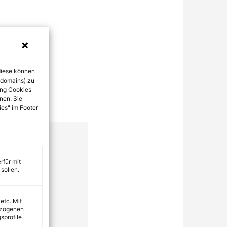
diese können
bdomains) zu
ung Cookies
nen. Sie
ies" im Footer
rfür mit
sollen.
 etc. Mit
ezogenen
sprofile