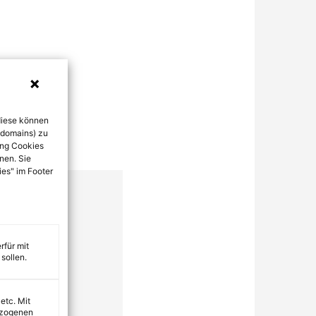
diese können
bdomains) zu
ung Cookies
nen. Sie
ies" im Footer
rfür mit
sollen.
 etc. Mit
ezogenen