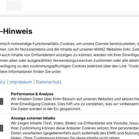
-Hinweis
hnisch notwendige Funktionalitäts-Cookies, um unsere Dienste bereitzustellen, 
hnen. Um Ihr Nutzererlebnis und die Inhalte auf unseren MANZ Websites (inkl. Su
 auch Inhalte von Drittanbietern anzeigen zu können, werden mit Ihrer Einwillig
önnen allen oder ausgewählten Verwendungszwecken zustimmen oder alle ableh
nwilligung zu den zustimmungspflichtigen Cookies jederzeit über den Link "Cook
tere Informationen finden Sie unter:
icy |
Impressum |
Datenschutz
Performance & Analyse
Wir erheben Daten über Ihren Besuch auf unseren Websites und setzen hie
Ihrer Einwilligung Cookies. Dies hilft uns zu verstehen, was wir verbessern 
Die Daten werden in der EU gespeichert.
Anzeige externer Inhalte
Wir zeigen Inhalte (Text, Video, Bilder) via Drittanbieter wie Youtube, Issuu
Ihrer Zustimmung können diese Anbieter Cookies setzen, Ihre personenb
Daten verarbeiten (gegebenenfalls auch außerhalb des EWR) und Nutzung
bilden. Ohne Zustimmung können Sie diese Inhalte nicht sehen.