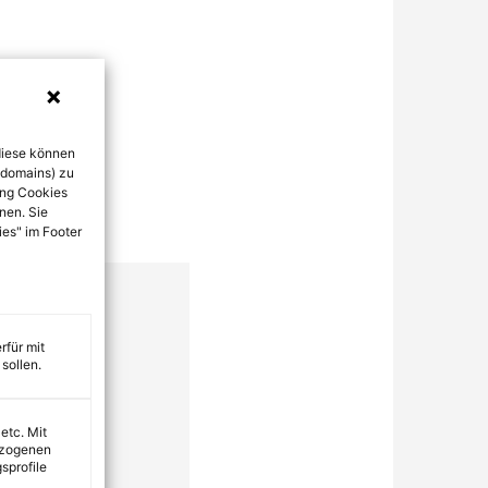
diese können
bdomains) zu
ung Cookies
nen. Sie
ies" im Footer
rfür mit
sollen.
 etc. Mit
ezogenen
sprofile