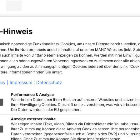
-Hinweis
hnisch notwendige Funktionalitäts-Cookies, um unsere Dienste bereitzustellen, 
hnen. Um Ihr Nutzererlebnis und die Inhalte auf unseren MANZ Websites (inkl. Su
 auch Inhalte von Drittanbietern anzeigen zu können, werden mit Ihrer Einwillig
önnen allen oder ausgewählten Verwendungszwecken zustimmen oder alle ableh
nwilligung zu den zustimmungspflichtigen Cookies jederzeit über den Link "Cook
tere Informationen finden Sie unter:
icy |
Impressum |
Datenschutz
Performance & Analyse
Wir erheben Daten über Ihren Besuch auf unseren Websites und setzen hie
Ihrer Einwilligung Cookies. Dies hilft uns zu verstehen, was wir verbessern 
Die Daten werden in der EU gespeichert.
Anzeige externer Inhalte
Wir zeigen Inhalte (Text, Video, Bilder) via Drittanbieter wie Youtube, Issuu
Ihrer Zustimmung können diese Anbieter Cookies setzen, Ihre personenb
Daten verarbeiten (gegebenenfalls auch außerhalb des EWR) und Nutzung
bilden. Ohne Zustimmung können Sie diese Inhalte nicht sehen.