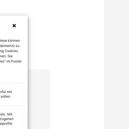
diese können
bdomains) zu
ung Cookies
nen. Sie
ies" im Footer
rfür mit
sollen.
 etc. Mit
ezogenen
sprofile