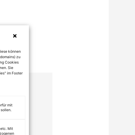
diese können
bdomains) zu
ung Cookies
nen. Sie
ies" im Footer
rfür mit
sollen.
 etc. Mit
ezogenen