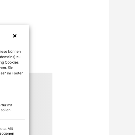
diese können
bdomains) zu
ung Cookies
nen. Sie
ies" im Footer
rfür mit
sollen.
 etc. Mit
ezogenen