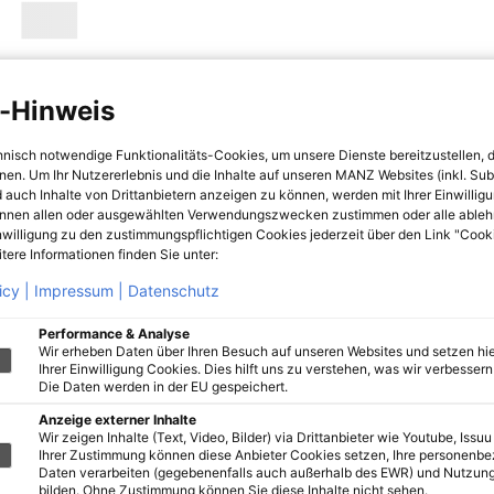
-Hinweis
hnisch notwendige Funktionalitäts-Cookies, um unsere Dienste bereitzustellen, 
hnen. Um Ihr Nutzererlebnis und die Inhalte auf unseren MANZ Websites (inkl. Su
 auch Inhalte von Drittanbietern anzeigen zu können, werden mit Ihrer Einwillig
önnen allen oder ausgewählten Verwendungszwecken zustimmen oder alle ableh
nwilligung zu den zustimmungspflichtigen Cookies jederzeit über den Link "Cook
tere Informationen finden Sie unter:
icy |
Impressum |
Datenschutz
Performance & Analyse
Wir erheben Daten über Ihren Besuch auf unseren Websites und setzen hie
Ihrer Einwilligung Cookies. Dies hilft uns zu verstehen, was wir verbessern 
Die Daten werden in der EU gespeichert.
Anzeige externer Inhalte
Wir zeigen Inhalte (Text, Video, Bilder) via Drittanbieter wie Youtube, Issuu
Ihrer Zustimmung können diese Anbieter Cookies setzen, Ihre personenb
Daten verarbeiten (gegebenenfalls auch außerhalb des EWR) und Nutzung
bilden. Ohne Zustimmung können Sie diese Inhalte nicht sehen.