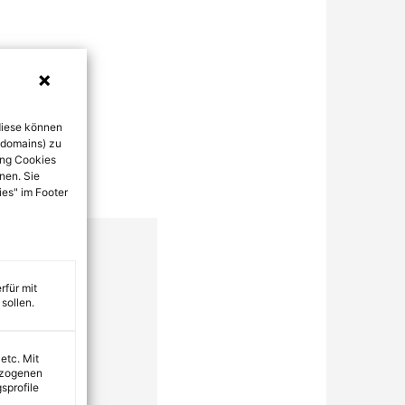
diese können
bdomains) zu
ung Cookies
nen. Sie
ies" im Footer
rfür mit
sollen.
 etc. Mit
ezogenen
sprofile