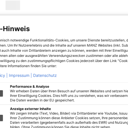
-Hinweis
hnisch notwendige Funktionalitäts-Cookies, um unsere Dienste bereitzustellen, 
hnen. Um Ihr Nutzererlebnis und die Inhalte auf unseren MANZ Websites (inkl. Su
 auch Inhalte von Drittanbietern anzeigen zu können, werden mit Ihrer Einwillig
önnen allen oder ausgewählten Verwendungszwecken zustimmen oder alle ableh
nwilligung zu den zustimmungspflichtigen Cookies jederzeit über den Link "Cook
tere Informationen finden Sie unter:
icy |
Impressum |
Datenschutz
Performance & Analyse
Wir erheben Daten über Ihren Besuch auf unseren Websites und setzen hie
Ihrer Einwilligung Cookies. Dies hilft uns zu verstehen, was wir verbessern 
Die Daten werden in der EU gespeichert.
Anzeige externer Inhalte
Wir zeigen Inhalte (Text, Video, Bilder) via Drittanbieter wie Youtube, Issuu
Ihrer Zustimmung können diese Anbieter Cookies setzen, Ihre personenb
Daten verarbeiten (gegebenenfalls auch außerhalb des EWR) und Nutzung
bilden. Ohne Zustimmung können Sie diese Inhalte nicht sehen.