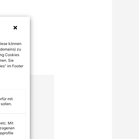
diese können
bdomains) zu
ung Cookies
nen. Sie
ies" im Footer
rfür mit
sollen.
 etc. Mit
ezogenen
sprofile