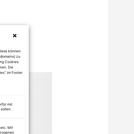
diese können
bdomains) zu
ung Cookies
nen. Sie
ies" im Footer
rfür mit
sollen.
 etc. Mit
ezogenen