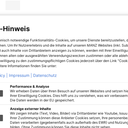
-Hinweis
hnisch notwendige Funktionalitäts-Cookies, um unsere Dienste bereitzustellen, 
hnen. Um Ihr Nutzererlebnis und die Inhalte auf unseren MANZ Websites (inkl. Su
 auch Inhalte von Drittanbietern anzeigen zu können, werden mit Ihrer Einwillig
önnen allen oder ausgewählten Verwendungszwecken zustimmen oder alle ableh
nwilligung zu den zustimmungspflichtigen Cookies jederzeit über den Link "Cook
tere Informationen finden Sie unter:
icy |
Impressum |
Datenschutz
Performance & Analyse
Wir erheben Daten über Ihren Besuch auf unseren Websites und setzen hie
Ihrer Einwilligung Cookies. Dies hilft uns zu verstehen, was wir verbessern 
Die Daten werden in der EU gespeichert.
Anzeige externer Inhalte
Wir zeigen Inhalte (Text, Video, Bilder) via Drittanbieter wie Youtube, Issuu
Ihrer Zustimmung können diese Anbieter Cookies setzen, Ihre personenb
Daten verarbeiten (gegebenenfalls auch außerhalb des EWR) und Nutzung
bilden. Ohne Zustimmung können Sie diese Inhalte nicht sehen.