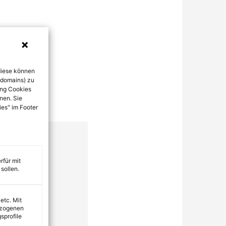
diese können
bdomains) zu
ung Cookies
nen. Sie
ies" im Footer
rfür mit
sollen.
 etc. Mit
ezogenen
sprofile