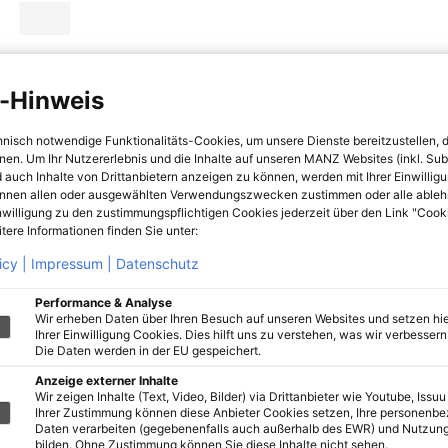
-Hinweis
hnisch notwendige Funktionalitäts-Cookies, um unsere Dienste bereitzustellen, 
hnen. Um Ihr Nutzererlebnis und die Inhalte auf unseren MANZ Websites (inkl. Su
 auch Inhalte von Drittanbietern anzeigen zu können, werden mit Ihrer Einwillig
önnen allen oder ausgewählten Verwendungszwecken zustimmen oder alle ableh
nwilligung zu den zustimmungspflichtigen Cookies jederzeit über den Link "Cook
tere Informationen finden Sie unter:
icy |
Impressum |
Datenschutz
Performance & Analyse
Wir erheben Daten über Ihren Besuch auf unseren Websites und setzen hie
Ihrer Einwilligung Cookies. Dies hilft uns zu verstehen, was wir verbessern 
Die Daten werden in der EU gespeichert.
Anzeige externer Inhalte
Wir zeigen Inhalte (Text, Video, Bilder) via Drittanbieter wie Youtube, Issuu
Ihrer Zustimmung können diese Anbieter Cookies setzen, Ihre personenb
Daten verarbeiten (gegebenenfalls auch außerhalb des EWR) und Nutzung
bilden. Ohne Zustimmung können Sie diese Inhalte nicht sehen.