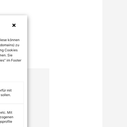
diese können
bdomains) zu
ung Cookies
nen. Sie
ies" im Footer
rfür mit
sollen.
 etc. Mit
ezogenen
sprofile