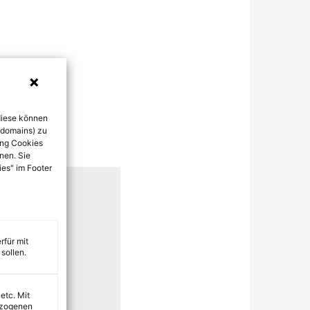
diese können
bdomains) zu
ung Cookies
nen. Sie
ies" im Footer
rfür mit
sollen.
 etc. Mit
ezogenen