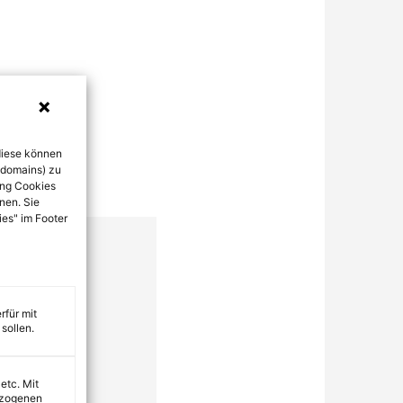
diese können
bdomains) zu
ung Cookies
nen. Sie
ies" im Footer
rfür mit
sollen.
 etc. Mit
ezogenen