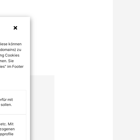
diese können
bdomains) zu
ung Cookies
nen. Sie
ies" im Footer
rfür mit
sollen.
 etc. Mit
ezogenen
sprofile