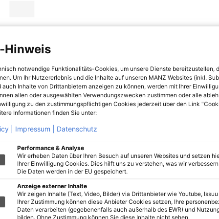
-Hinweis
hnisch notwendige Funktionalitäts-Cookies, um unsere Dienste bereitzustellen, 
hnen. Um Ihr Nutzererlebnis und die Inhalte auf unseren MANZ Websites (inkl. Su
 auch Inhalte von Drittanbietern anzeigen zu können, werden mit Ihrer Einwillig
önnen allen oder ausgewählten Verwendungszwecken zustimmen oder alle ableh
nwilligung zu den zustimmungspflichtigen Cookies jederzeit über den Link "Cook
tere Informationen finden Sie unter:
icy |
Impressum |
Datenschutz
Performance & Analyse
Wir erheben Daten über Ihren Besuch auf unseren Websites und setzen hie
Ihrer Einwilligung Cookies. Dies hilft uns zu verstehen, was wir verbessern 
Die Daten werden in der EU gespeichert.
Anzeige externer Inhalte
Wir zeigen Inhalte (Text, Video, Bilder) via Drittanbieter wie Youtube, Issuu
Ihrer Zustimmung können diese Anbieter Cookies setzen, Ihre personenb
Daten verarbeiten (gegebenenfalls auch außerhalb des EWR) und Nutzung
bilden. Ohne Zustimmung können Sie diese Inhalte nicht sehen.