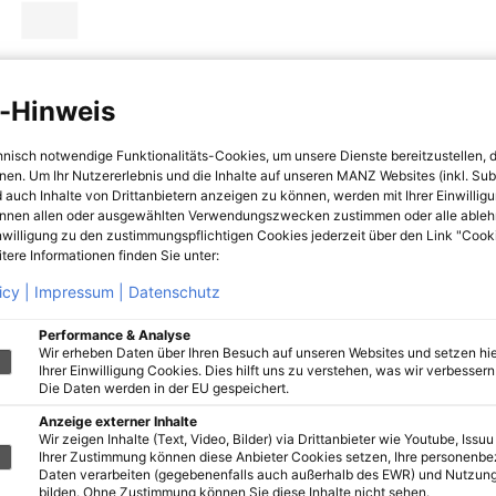
-Hinweis
hnisch notwendige Funktionalitäts-Cookies, um unsere Dienste bereitzustellen, 
hnen. Um Ihr Nutzererlebnis und die Inhalte auf unseren MANZ Websites (inkl. Su
 auch Inhalte von Drittanbietern anzeigen zu können, werden mit Ihrer Einwillig
önnen allen oder ausgewählten Verwendungszwecken zustimmen oder alle ableh
nwilligung zu den zustimmungspflichtigen Cookies jederzeit über den Link "Cook
tere Informationen finden Sie unter:
icy |
Impressum |
Datenschutz
Performance & Analyse
Wir erheben Daten über Ihren Besuch auf unseren Websites und setzen hie
Ihrer Einwilligung Cookies. Dies hilft uns zu verstehen, was wir verbessern 
Die Daten werden in der EU gespeichert.
Anzeige externer Inhalte
Wir zeigen Inhalte (Text, Video, Bilder) via Drittanbieter wie Youtube, Issuu
Ihrer Zustimmung können diese Anbieter Cookies setzen, Ihre personenb
Daten verarbeiten (gegebenenfalls auch außerhalb des EWR) und Nutzung
bilden. Ohne Zustimmung können Sie diese Inhalte nicht sehen.