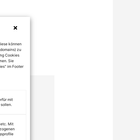
diese können
bdomains) zu
ung Cookies
nen. Sie
ies" im Footer
rfür mit
sollen.
 etc. Mit
ezogenen
sprofile