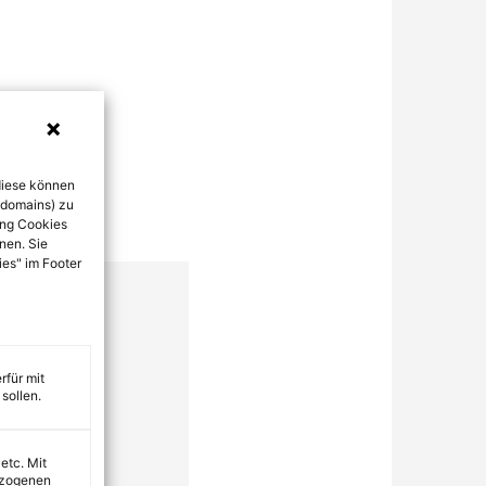
diese können
bdomains) zu
ung Cookies
nen. Sie
ies" im Footer
rfür mit
sollen.
 etc. Mit
ezogenen