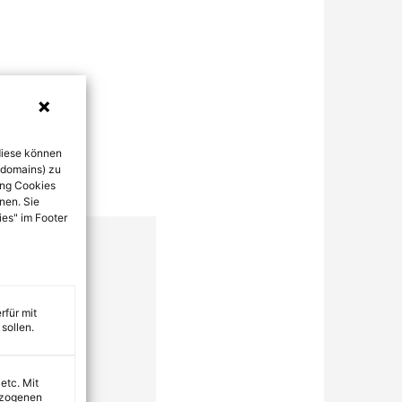
diese können
bdomains) zu
ung Cookies
nen. Sie
ies" im Footer
rfür mit
sollen.
 etc. Mit
ezogenen