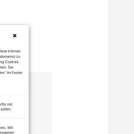
diese können
bdomains) zu
ung Cookies
nen. Sie
ies" im Footer
rfür mit
sollen.
 etc. Mit
ezogenen