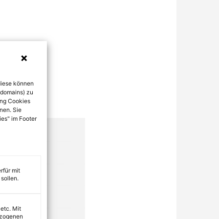
diese können
bdomains) zu
ung Cookies
nen. Sie
ies" im Footer
rfür mit
sollen.
 etc. Mit
ezogenen