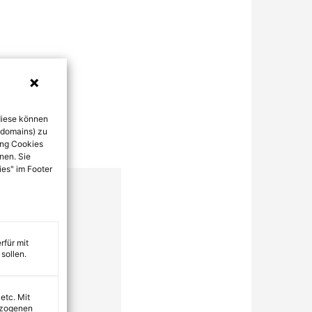
diese können
bdomains) zu
ung Cookies
nen. Sie
ies" im Footer
rfür mit
sollen.
 etc. Mit
ezogenen