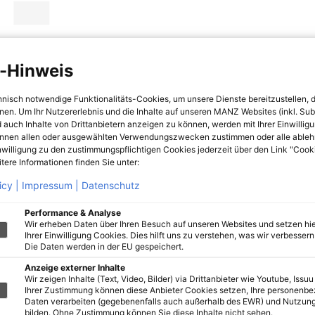
-Hinweis
hnisch notwendige Funktionalitäts-Cookies, um unsere Dienste bereitzustellen, 
hnen. Um Ihr Nutzererlebnis und die Inhalte auf unseren MANZ Websites (inkl. Su
 auch Inhalte von Drittanbietern anzeigen zu können, werden mit Ihrer Einwillig
önnen allen oder ausgewählten Verwendungszwecken zustimmen oder alle ableh
nwilligung zu den zustimmungspflichtigen Cookies jederzeit über den Link "Cook
tere Informationen finden Sie unter:
icy |
Impressum |
Datenschutz
Performance & Analyse
Wir erheben Daten über Ihren Besuch auf unseren Websites und setzen hie
Ihrer Einwilligung Cookies. Dies hilft uns zu verstehen, was wir verbessern 
Die Daten werden in der EU gespeichert.
Anzeige externer Inhalte
Wir zeigen Inhalte (Text, Video, Bilder) via Drittanbieter wie Youtube, Issuu
Ihrer Zustimmung können diese Anbieter Cookies setzen, Ihre personenb
Daten verarbeiten (gegebenenfalls auch außerhalb des EWR) und Nutzung
bilden. Ohne Zustimmung können Sie diese Inhalte nicht sehen.