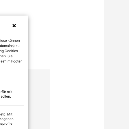
diese können
bdomains) zu
ung Cookies
nen. Sie
ies" im Footer
rfür mit
sollen.
 etc. Mit
ezogenen
sprofile